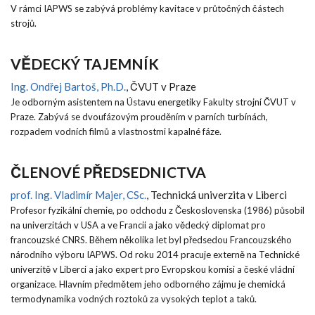
V rámci IAPWS se zabývá problémy kavitace v průtočných částech
strojů.
VĚDECKÝ TAJEMNÍK
Ing. Ondřej Bartoš, Ph.D.
, ČVUT v Praze
Je odborným asistentem na Ústavu energetiky Fakulty strojní ČVUT v
Praze. Zabývá se dvoufázovým prouděním v parních turbínách,
rozpadem vodních filmů a vlastnostmi kapalné fáze.
ČLENOVÉ PŘEDSEDNICTVA
prof. Ing. Vladimír Majer, CSc.
, Technická univerzita v Liberci
Profesor fyzikální chemie, po odchodu z Československa (1986) působil
na univerzitách v USA a ve Francii a jako vědecký diplomat pro
francouzské CNRS. Během několika let byl předsedou Francouzského
národního výboru IAPWS. Od roku 2014 pracuje externě na Technické
univerzitě v Liberci a jako expert pro Evropskou komisi a české vládní
organizace. Hlavním předmětem jeho odborného zájmu je chemická
termodynamika vodných roztoků za vysokých teplot a taků.