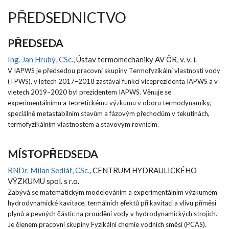
PŘEDSEDNICTVO
PŘEDSEDA
Ing. Jan Hrubý, CSc.
, Ústav termomechaniky AV ČR, v. v. i.
V IAPWS je předsedou pracovní skupiny Termofyzikální vlastnosti vody
(TPWS), v letech 2017–2018 zastával funkci viceprezidenta IAPWS a v
vletech 2019–2020 byl prezidentem IAPWS. Věnuje se
experimentálnímu a teoretickému výzkumu v oboru termodynamiky,
speciálně metastabilním stavům a fázovým přechodům v tekutinách,
termofyzikálním vlastnostem a stavovým rovnicím.
MÍSTOPŘEDSEDA
RNDr. Milan Sedlář, CSc.
, CENTRUM HYDRAULICKÉHO
VÝZKUMU spol. s r.o.
Zabývá se matematickým modelováním a experimentálním výzkumem
hydrodynamické kavitace, termálních efektů při kavitaci a vlivu příměsi
plynů a pevných částic na proudění vody v hydrodynamických strojích.
Je členem pracovní skupiny Fyzikální chemie vodních směsí (PCAS).