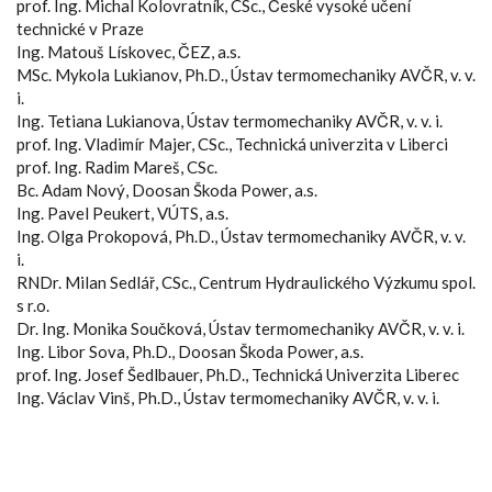
prof. Ing. Michal Kolovratník, CSc., České vysoké učení
technické v Praze
Ing. Matouš Lískovec, ČEZ, a.s.
MSc. Mykola Lukianov, Ph.D., Ústav termomechaniky AVČR, v. v.
i.
Ing. Tetiana Lukianova, Ústav termomechaniky AVČR, v. v. i.
prof. Ing. Vladimír Majer, CSc., Technická univerzita v Liberci
prof. Ing. Radim Mareš, CSc.
Bc. Adam Nový, Doosan Škoda Power, a.s.
Ing. Pavel Peukert, VÚTS, a.s.
Ing. Olga Prokopová, Ph.D., Ústav termomechaniky AVČR, v. v.
i.
RNDr. Milan Sedlář, CSc., Centrum Hydraulického Výzkumu spol.
s r.o.
Dr. Ing. Monika Součková, Ústav termomechaniky AVČR, v. v. i.
Ing. Libor Sova, Ph.D., Doosan Škoda Power, a.s.
prof. Ing. Josef Šedlbauer, Ph.D., Technická Univerzita Liberec
Ing. Václav Vinš, Ph.D., Ústav termomechaniky AVČR, v. v. i.