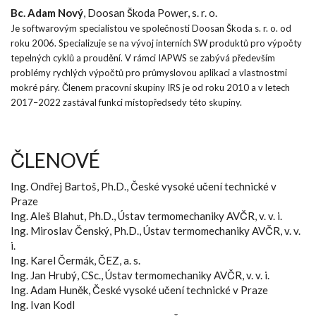
Bc. Adam Nový
, Doosan Škoda Power, s. r. o.
Je softwarovým specialistou ve společnosti Doosan Škoda s. r. o. od
roku 2006. Specializuje se na vývoj interních SW produktů pro výpočty
tepelných cyklů a proudění. V rámci IAPWS se zabývá především
problémy rychlých výpočtů pro průmyslovou aplikaci a vlastnostmi
mokré páry. Členem pracovní skupiny IRS je od roku 2010 a v letech
2017–2022 zastával funkci místopředsedy této skupiny.
ČLENOVÉ
Ing. Ondřej Bartoš, Ph.D., České vysoké učení technické v
Praze
Ing. Aleš Blahut, Ph.D., Ústav termomechaniky AVČR, v. v. i.
Ing. Miroslav Čenský, Ph.D., Ústav termomechaniky AVČR, v. v.
i.
Ing. Karel Čermák, ČEZ, a. s.
Ing. Jan Hrubý, CSc., Ústav termomechaniky AVČR, v. v. i.
Ing. Adam Huněk, České vysoké učení technické v Praze
Ing. Ivan Kodl