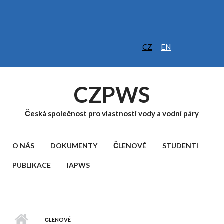
Přejít k hlavnímu obsahu
CZ
EN
CZPWS
Česká společnost pro vlastnosti vody a vodní páry
HLAVNÍ MENU
O NÁS
DOKUMENTY
ČLENOVÉ
STUDENTI
PUBLIKACE
IAPWS
ČLENOVÉ